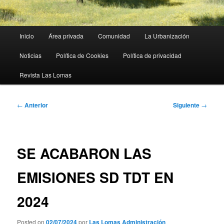
Menú
Inicio
Área privada
Comunidad
La Urbanización
principal
Noticias
Política de Cookies
Política de privacidad
Revista Las Lomas
Navegación
←
Anterior
Siguiente
→
de
entradas
SE ACABARON LAS
EMISIONES SD TDT EN
2024
Posted on
02/07/2024
por
Las Lomas Administración