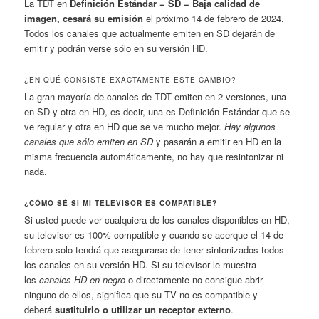
La TDT en
Definición Estándar = SD = Baja calidad de
imagen, cesará su emisión
el próximo 14 de febrero de 2024.
Todos los canales que actualmente emiten en SD dejarán de
emitir y podrán verse sólo en su versión HD.
¿EN QUÉ CONSISTE EXACTAMENTE ESTE CAMBIO?
La gran mayoría de canales de TDT emiten en 2 versiones, una
en SD y otra en HD, es decir, una es Definición Estándar que se
ve regular y otra en HD que se ve mucho mejor.
Hay algunos
canales que sólo emiten en SD
y pasarán a emitir en HD en la
misma frecuencia automáticamente, no hay que resintonizar ni
nada.
¿CÓMO SÉ SI MI TELEVISOR ES COMPATIBLE?
Si usted puede ver cualquiera de los canales disponibles en HD,
su televisor es 100% compatible y cuando se acerque el 14 de
febrero solo tendrá que asegurarse de tener sintonizados todos
los canales en su versión HD. Si su televisor le muestra
los
canales HD en negro
o directamente no consigue abrir
ninguno de ellos, significa que su TV no es compatible y
deberá
sustituirlo o utilizar un receptor externo
.