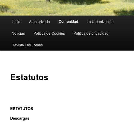
Menú
Comunidad
Inicio
Área privada
La Urbanización
principal
Noticias
Política de Cookies
Política de privacidad
Revista Las Lomas
Estatutos
ESTATUTOS
Descargas