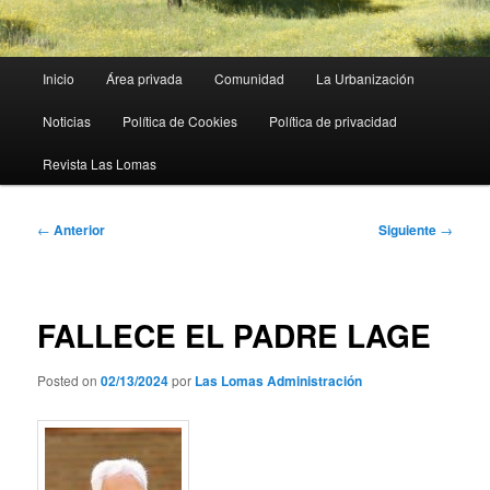
Menú
Inicio
Área privada
Comunidad
La Urbanización
principal
Noticias
Política de Cookies
Política de privacidad
Revista Las Lomas
Navegación
←
Anterior
Siguiente
→
de
entradas
FALLECE EL PADRE LAGE
Posted on
02/13/2024
por
Las Lomas Administración