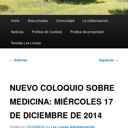
Menú
Inicio
Área privada
Comunidad
La Urbanización
principal
Noticias
Política de Cookies
Política de privacidad
Revista Las Lomas
Navegación
←
Anterior
Siguiente
→
de
entradas
NUEVO COLOQUIO SOBRE
MEDICINA: MIÉRCOLES 17
DE DICIEMBRE DE 2014
Posted on
12/14/2014
por
Las Lomas Administración