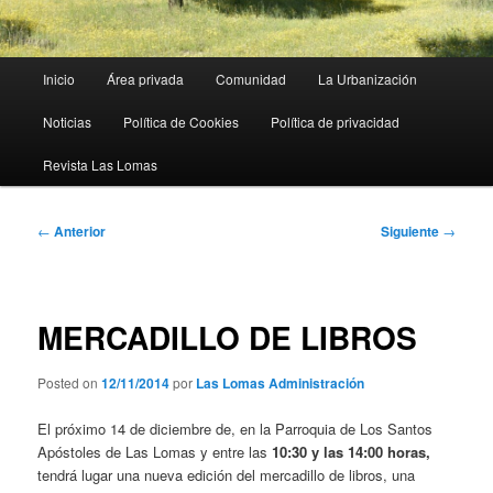
Menú
Inicio
Área privada
Comunidad
La Urbanización
principal
Noticias
Política de Cookies
Política de privacidad
Revista Las Lomas
Navegación
←
Anterior
Siguiente
→
de
entradas
MERCADILLO DE LIBROS
Posted on
12/11/2014
por
Las Lomas Administración
El próximo 14 de diciembre de, en la Parroquia de Los Santos
Apóstoles de Las Lomas y entre las
10:30 y las 14:00 horas,
tendrá lugar una nueva edición del mercadillo de libros, una