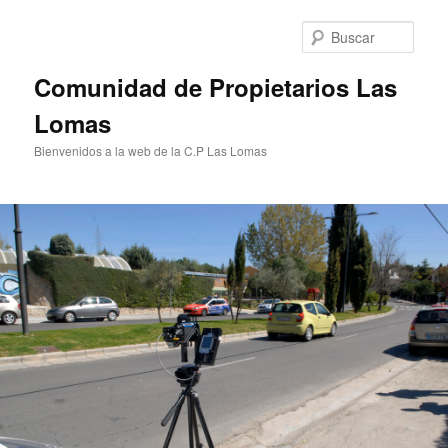
Ir
al
Busc
contenido
principal
Comunidad de Propietarios Las
Lomas
Bienvenidos a la web de la C.P Las Lomas