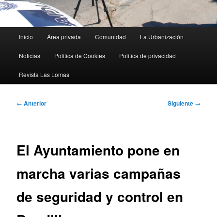
Menú
Inicio
Área privada
Comunidad
La Urbanización
principal
Noticias
Política de Cookies
Política de privacidad
Revista Las Lomas
Navegación
←
Anterior
Siguiente
→
de
entradas
El Ayuntamiento pone en
marcha varias campañas
de seguridad y control en