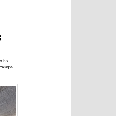
S
e las
trabajos