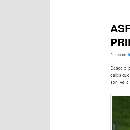
de
entradas
ASF
PRI
Posted on
1
Desde el p
calles que
son: Valle