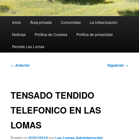
Menú
Inicio
Área privada
Comunidad
La Urbanización
principal
Noticias
Política de Cookies
Política de privacidad
Revista Las Lomas
Navegación
←
Anterior
Siguiente
→
de
entradas
TENSADO TENDIDO
TELEFONICO EN LAS
LOMAS
Posted on
02/01/2019
por
Las Lomas Administración