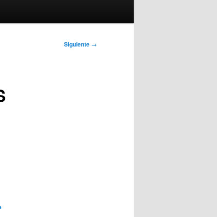
Siguiente
→
S
e