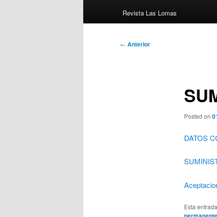
Revista Las Lomas
Navegación
←
Anterior
de
entradas
SU
Posted on
0
DATOS C
SUMINIS
Aceptacio
Esta entrad
permanent