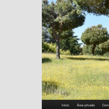
Menú
Inicio
Área privada
Com
principal