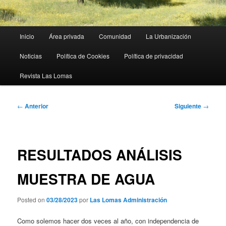
Menú
Inicio
Área privada
Comunidad
La Urbanización
principal
Noticias
Política de Cookies
Política de privacidad
Revista Las Lomas
Navegación
←
Anterior
Siguiente
→
de
entradas
RESULTADOS ANÁLISIS
MUESTRA DE AGUA
Posted on
03/28/2023
por
Las Lomas Administración
Como solemos hacer dos veces al año, con independencia de