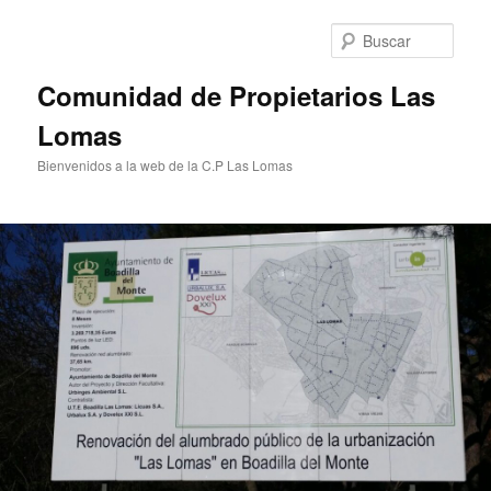
Ir
al
Busc
contenido
principal
Comunidad de Propietarios Las
Lomas
Bienvenidos a la web de la C.P Las Lomas