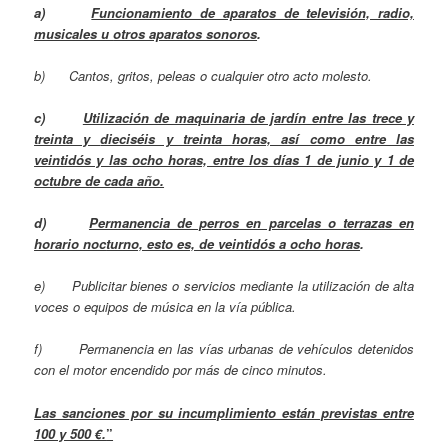
a)
Funcionamiento de aparatos de televisión, radio,
musicales u
otros aparatos sonoros
.
b)
Cantos, gritos, peleas o cualquier otro acto molesto.
c)
Utilización de maquinaria de jardín entre las trece y
treinta y
dieciséis y treinta horas, así como entre las
veintidós y las
ocho horas, entre los días 1 de junio y 1 de
octubre de cada
año.
d)
Permanencia de perros en parcelas o terrazas en
horario noc­
turno, esto es, de veintidós a ocho horas
.
e)
Publicitar bienes o servicios mediante la utilización de alta­
voces o equipos de música en la vía pública.
f)
Permanencia en las vías urbanas de vehículos detenidos
con el motor encendido por más de cinco minutos.
Las sanciones por su incumplimiento están previstas entre
100 y 500 €.
”