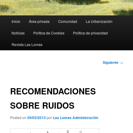
Menú
Inicio
Área privada
Comunidad
La Urbanización
principal
Noticias
Política de Cookies
Política de privacidad
Revista Las Lomas
Navegación
Siguiente
→
de
entradas
RECOMENDACIONES
SOBRE RUIDOS
Posted on
09/03/2013
por
Las Lomas Administración