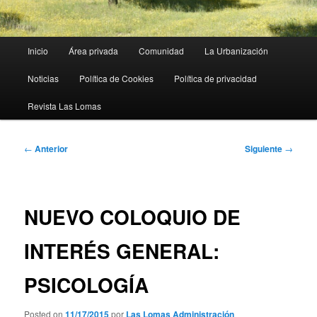
Menú
Inicio
Área privada
Comunidad
La Urbanización
principal
Noticias
Política de Cookies
Política de privacidad
Revista Las Lomas
Navegación
←
Anterior
Siguiente
→
de
entradas
NUEVO COLOQUIO DE
INTERÉS GENERAL:
PSICOLOGÍA
Posted on
11/17/2015
por
Las Lomas Administración