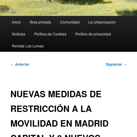
Menú
Inicio
Área privada
Comunidad
La Urbanización
principal
Noticias
Política de Cookies
Política de privacidad
Revista Las Lomas
Navegación
←
Anterior
Siguiente
→
de
entradas
NUEVAS MEDIDAS DE
RESTRICCIÓN A LA
MOVILIDAD EN MADRID