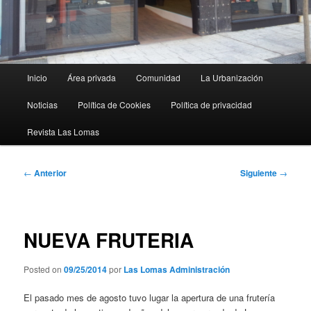
Menú
Inicio
Área privada
Comunidad
La Urbanización
principal
Noticias
Política de Cookies
Política de privacidad
Revista Las Lomas
Navegación
←
Anterior
Siguiente
→
de
entradas
NUEVA FRUTERIA
Posted on
09/25/2014
por
Las Lomas Administración
El pasado mes de agosto tuvo lugar la apertura de una frutería