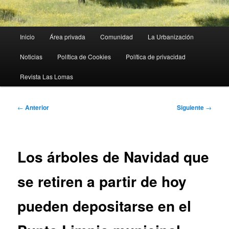
Menú
Inicio
Área privada
Comunidad
La Urbanización
principal
Noticias
Política de Cookies
Política de privacidad
Revista Las Lomas
Navegación
←
Anterior
Siguiente
→
de
entradas
Los árboles de Navidad que
se retiren a partir de hoy
pueden depositarse en el