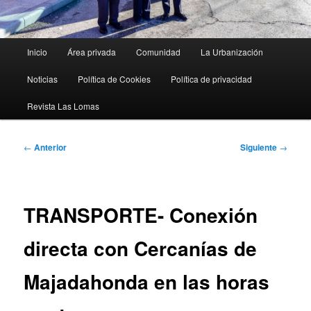
Menú
Inicio
Área privada
Comunidad
La Urbanización
principal
Noticias
Política de Cookies
Política de privacidad
Revista Las Lomas
Navegación
←
Anterior
Siguiente
→
de
entradas
TRANSPORTE- Conexión
directa con Cercanías de
Majadahonda en las horas