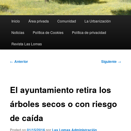
Menú
Inicio
Área privada
Comunidad
La Urbanización
principal
Noticias
Política de Cookies
Política de privacidad
Revista Las Lomas
Navegación
←
Anterior
Siguiente
→
de
entradas
El ayuntamiento retira los
árboles secos o con riesgo
de caída
Posted on
01/15/2016
por
Las Lomas Administración