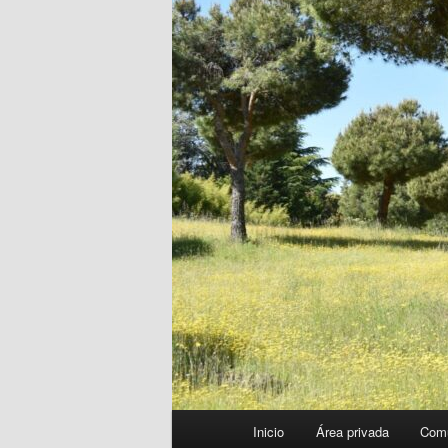
Menú
Inicio
Área privada
Com
principal