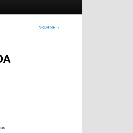
Siguiente
→
DA
»
nes