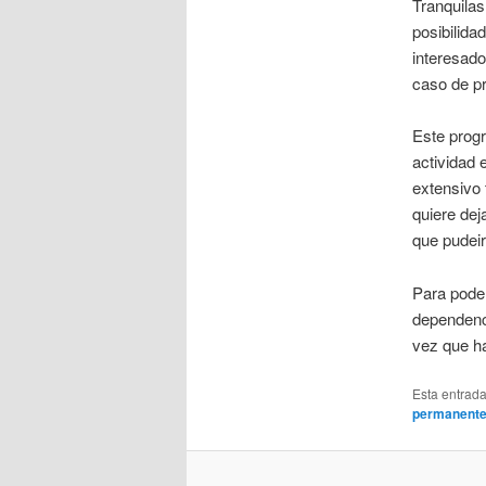
Tranquilas
posibilida
interesad
caso de pr
Este progr
actividad
extensivo
quiere dej
que pudeir
Para poder
dependenci
vez que h
Esta entrad
permanent