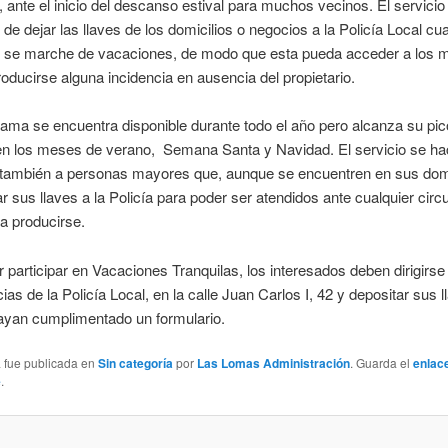
, ante el inicio del descanso estival para muchos vecinos. El servicio 
d de dejar las llaves de los domicilios o negocios a la Policía Local cu
o se marche de vacaciones, de modo que esta pueda acceder a los 
oducirse alguna incidencia en ausencia del propietario.
ama se encuentra disponible durante todo el año pero alcanza su pic
 en los meses de verano, Semana Santa y Navidad. El servicio se h
 también a personas mayores que, aunque se encuentren en sus domi
ar sus llaves a la Policía para poder ser atendidos ante cualquier circ
a producirse.
 participar en Vacaciones Tranquilas, los interesados deben dirigirse 
as de la Policía Local, en la calle Juan Carlos I, 42 y depositar sus l
ayan cumplimentado un formulario.
a fue publicada en
Sin categoría
por
Las Lomas Administración
. Guarda el
enlac
e
.