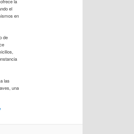
ofrece la
ando el
mismos en
o de
ace
cilios,
unstancia
a las
laves, una
e