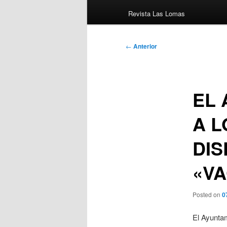
Revista Las Lomas
Navegación
←
Anterior
de
entradas
EL
A L
DIS
«VA
Posted on
0
El Ayuntam