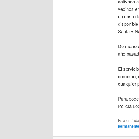
activado e
vecinos en
en caso de
disponible
Santa y N
De manera 
año pasado
El servici
domicilio,
cualquier 
Para poder
Policía Lo
Esta entrad
permanent