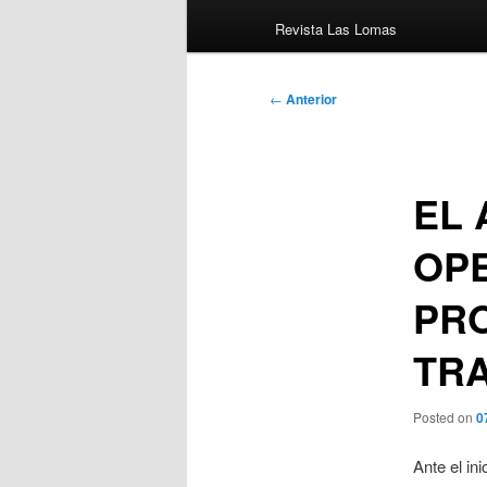
Revista Las Lomas
Navegación
←
Anterior
de
entradas
EL 
OPE
PR
TR
Posted on
0
Ante el in