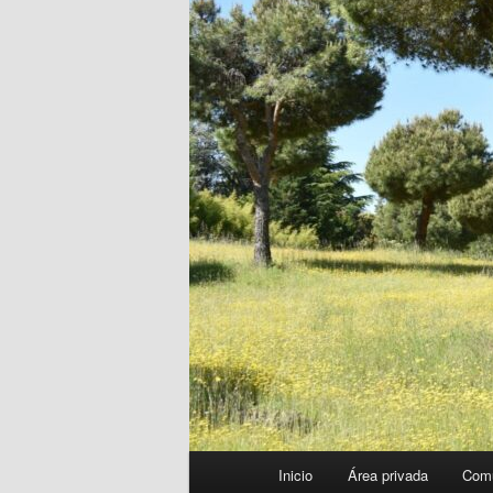
Menú
Inicio
Área privada
Com
principal