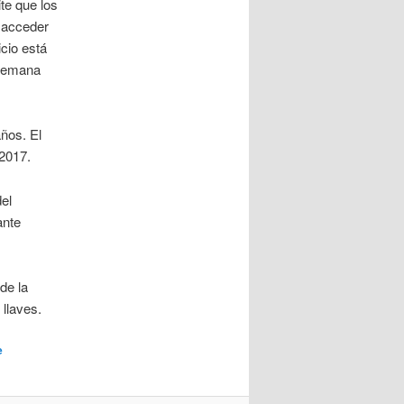
te que los
n acceder
icio está
 Semana
ños. El
2017.
el
ante
de la
 llaves.
e