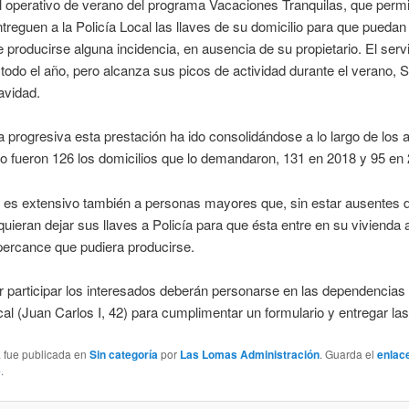
l operativo de verano del programa Vacaciones Tranquilas, que permi
treguen a la Policía Local las llaves de su domicilio para que pueda
 producirse alguna incidencia, en ausencia de su propietario. El serv
 todo el año, pero alcanza sus picos de actividad durante el verano,
avidad.
progresiva esta prestación ha ido consolidándose a lo largo de los a
 fueron 126 los domicilios que lo demandaron, 131 en 2018 y 95 en 
o es extensivo también a personas mayores que, sin estar ausentes d
 quieran dejar sus llaves a Policía para que ésta entre en su vivienda 
percance que pudiera producirse.
 participar los interesados deberán personarse en las dependencias 
cal (Juan Carlos I, 42) para cumplimentar un formulario y entregar las
a fue publicada en
Sin categoría
por
Las Lomas Administración
. Guarda el
enlac
e
.