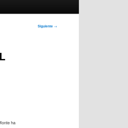
Siguiente
→
L
 Monte ha