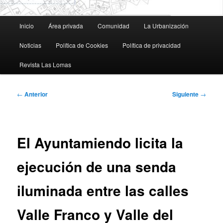
Menú
Inicio
Área privada
Comunidad
La Urbanización
principal
Noticias
Política de Cookies
Política de privacidad
Revista Las Lomas
Navegación
←
Anterior
Siguiente
→
de
entradas
El Ayuntamiendo licita la
ejecución de una senda
iluminada entre las calles
Valle Franco y Valle del