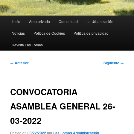
Menú
Inicio
Área privada
Comunidad
La Urbanización
principal
Noticias
Política de Cookies
Política de privacidad
Revista Las Lomas
Navegación
←
Anterior
Siguiente
→
de
entradas
CONVOCATORIA
ASAMBLEA GENERAL 26-
03-2022
Posted on
03/22/2022
por
Las Lomas Administración