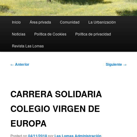
Menú
Inicio
Área privada
Comunidad
La Urbanización
principal
Noticias
Política de Cookies
Política de privacidad
Revista Las Lomas
Navegación
←
Anterior
Siguiente
→
de
entradas
CARRERA SOLIDARIA
COLEGIO VIRGEN DE
EUROPA
Posted on
04/11/2018
por
Las Lomas Administración