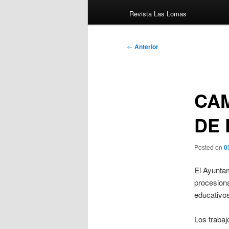
Revista Las Lomas
Navegación
←
Anterior
de
entradas
CA
DE 
Posted on
0
El Ayuntam
procesiona
educativos
Los trabaj