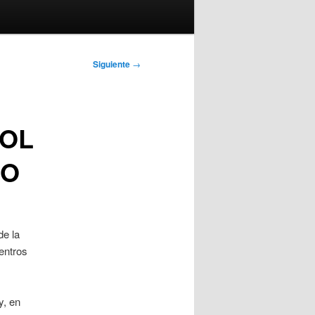
Siguiente
→
ROL
NO
de la
centros
y, en