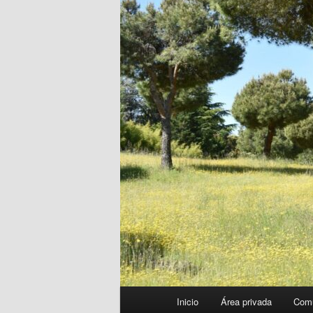
Menú
Inicio
Área privada
Com
principal