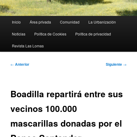
Menú
Inicio
Área privada
Comunidad
La Urbanización
principal
Noticias
Política de Cookies
Política de privacidad
Revista Las Lomas
Navegación
←
Anterior
Siguiente
→
de
entradas
Boadilla repartirá entre sus
vecinos 100.000
mascarillas donadas por el