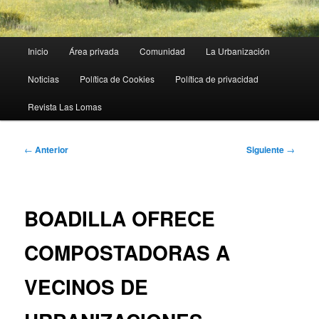
Menú
Inicio
Área privada
Comunidad
La Urbanización
principal
Noticias
Política de Cookies
Política de privacidad
Revista Las Lomas
Navegación
←
Anterior
Siguiente
→
de
entradas
BOADILLA OFRECE
COMPOSTADORAS A
VECINOS DE