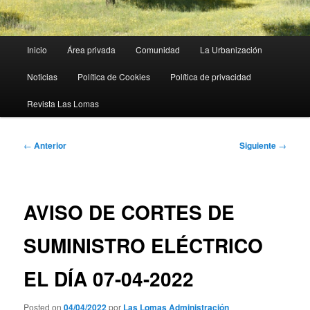
Menú
Inicio
Área privada
Comunidad
La Urbanización
principal
Noticias
Política de Cookies
Política de privacidad
Revista Las Lomas
Navegación
←
Anterior
Siguiente
→
de
entradas
AVISO DE CORTES DE
SUMINISTRO ELÉCTRICO
EL DÍA 07-04-2022
Posted on
04/04/2022
por
Las Lomas Administración