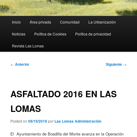
Menú
Inicio
Área privada
Comunidad
La Urbanización
principal
Noticias
Política de Cookies
Política de privacidad
Revista Las Lomas
Navegación
←
Anterior
Siguiente
→
de
entradas
ASFALTADO 2016 EN LAS
LOMAS
Posted on
09/19/2016
por
Las Lomas Administración
El Ayuntamiento de Boadilla del Monte avanza en la Operación