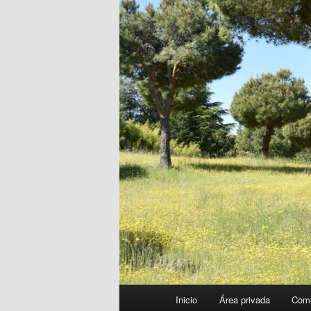
Menú
Inicio
Área privada
Com
principal