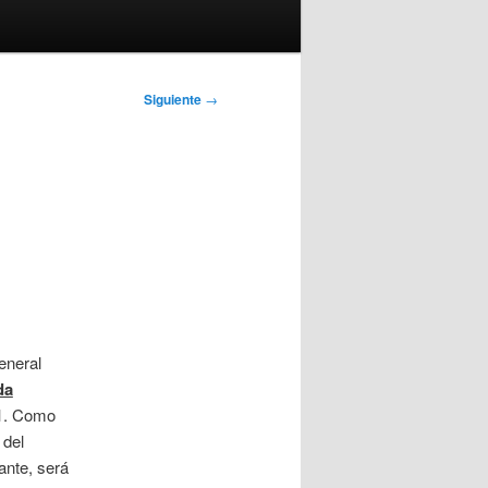
Siguiente
→
eneral
da
1. Como
 del
ante, será