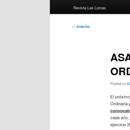
Revista Las Lomas
Navegación
←
Anterior
de
entradas
AS
ORD
Posted on
0
El próxim
Ordinaria
convocat
cada año, 
ejercicio 