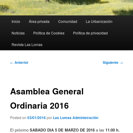
Menú
Inicio
Área privada
Comunidad
La Urbanización
principal
Noticias
Política de Cookies
Política de privacidad
Revista Las Lomas
Navegación
←
Anterior
Siguiente
→
de
entradas
Asamblea General
Ordinaria 2016
Posted on
03/01/2016
por
Las Lomas Administración
El próximo
SABADO DIA 5 DE MARZO DE 2016
a las
11:00 h.