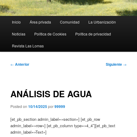
Menú
Inicio
Área privada
Comunidad
La Urbanización
principal
Noticias
Política de Cookies
Política de privacidad
Revista Las Lomas
Navegación
←
Anterior
Siguiente
→
de
entradas
ANÁLISIS DE AGUA
Posted on
10/14/2025
por
99999
[et_pb_section admin_label=»section»] [et_pb_row
admin_label=»row»] [et_pb_column type=»4_4″][et_pb_text
admin_label=»Text»]