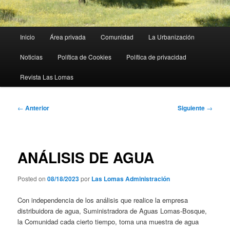
Menú
Inicio
Área privada
Comunidad
La Urbanización
principal
Noticias
Política de Cookies
Política de privacidad
Revista Las Lomas
Navegación
←
Anterior
Siguiente
→
de
entradas
ANÁLISIS DE AGUA
Posted on
08/18/2023
por
Las Lomas Administración
Con independencia de los análisis que realice la empresa
distribuidora de agua, Suministradora de Aguas Lomas-Bosque,
la Comunidad cada cierto tiempo, toma una muestra de agua